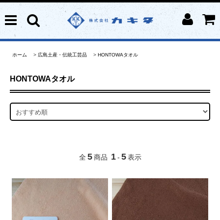
ホーム
>
広島土産・伝統工芸品
>
HONTOWAタオル
HONTOWAタオル
5
1
5
全
商品
-
表示