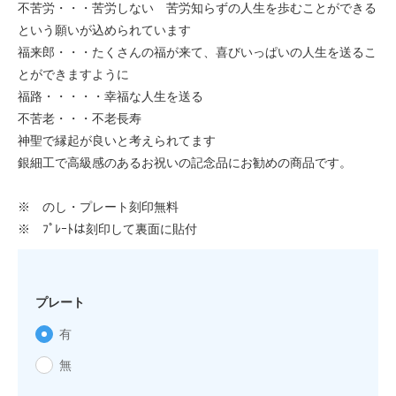
不苦労・・・苦労しない 苦労知らずの人生を歩むことができる
という願いが込められています
福来郎・・・たくさんの福が来て、喜びいっぱいの人生を送るこ
とができますように
福路・・・・・幸福な人生を送る
不苦老・・・不老長寿
神聖で縁起が良いと考えられてます
銀細工で高級感のあるお祝いの記念品にお勧めの商品です。
※ のし・プレート刻印無料
※ ﾌﾟﾚｰﾄは刻印して裏面に貼付
プレート
有
無