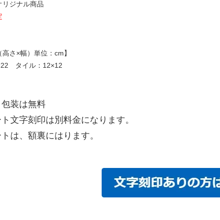
オリジナル商品
定
（高さ×幅）単位：cm】
×22 タイル：12×12
・包装は無料
ート文字刻印は別料金になります。
ートは、額裏にはります。