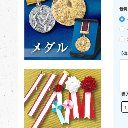
包装
【備
購