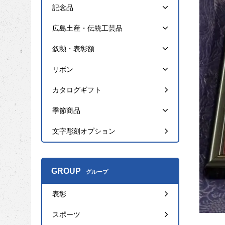
記念品
広島土産・伝統工芸品
叙勲・表彰額
リボン
カタログギフト
季節商品
文字彫刻オプション
GROUP
グループ
表彰
スポーツ