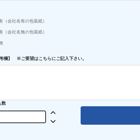
有（会社名有の包装紙）
有（会社名無の包装紙）
無
考欄】 ※ご要望はこちらにご記入下さい。
入数