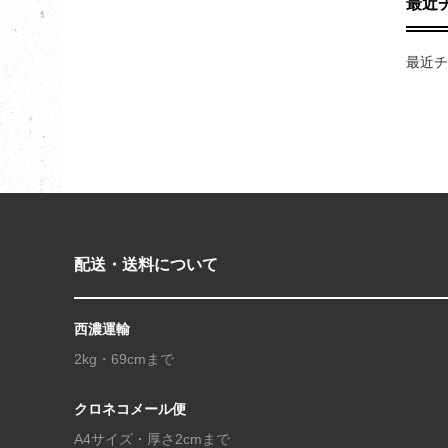
最近
最近チ
配送・送料について
西濃運輸
2kg・69cmまで
クロネコメール便
A4サイズ・厚さ2cmまで