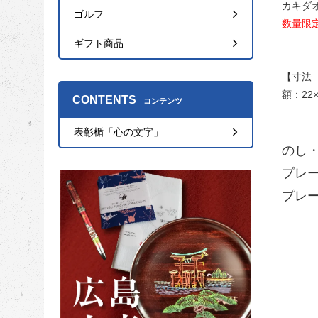
カキダ
ゴルフ
数量限
ギフト商品
【寸法
額：22
CONTENTS
コンテンツ
表彰楯「心の文字」
のし
プレ
プレ