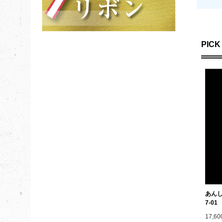
PICK
あん
7-01
17,6