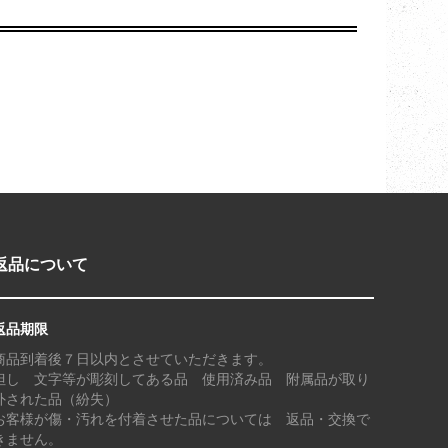
返品について
返品期限
商品到着後７日以内とさせていただきます。
但し 文字等が彫刻してある品 使用済み品 附属品が取り
外された品（紛失）
お客様が傷・汚れを付着させた品については 返品・交換で
きません。